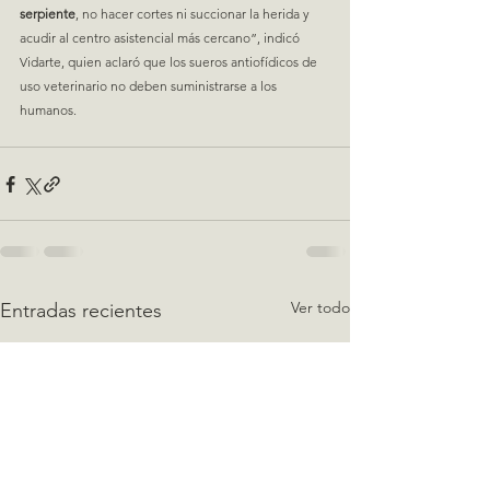
serpiente
, no hacer cortes ni succionar la herida y 
acudir al centro asistencial más cercano”, indicó 
Vidarte, quien aclaró que los sueros antiofídicos de 
uso veterinario no deben suministrarse a los 
humanos.
Ver todo
Entradas recientes