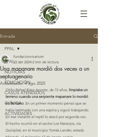
Entrada
PPAL
fundacionvivarium
PPAL
22 abr 2024
2 min de lectura
Una mapanare mordió dos veces a un
NOTICIAS
septuagenario
EDUCACIÓN
Actualizado:
4 ago 2025
Otilio Rafael Báez Aponte, de 72 años, 
limpiaba un 
CASOS ATENDIDOS
terreno cuando una serpiente mapanare lo mordió 
CLÍNICA
en la mano
. En un primer momento pensó que se 
había lastimado con una espina y siguió trabajando. 
ACTIVIDADES
En ese instante el reptil lo atacó por segunda vez.
El hecho ocurrió en el sector Los Naranjos, vía 
Quiripital, en el municipio Tomás Lander, estado 
Miranda, el miércoles 17 de enero, según 