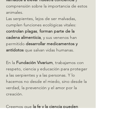
comprensión sobre la importancia de estos 
animales.
Las serpientes, lejos de ser malvadas, 
cumplen funciones ecológicas vitales: 
controlan plagas
, 
forman parte de la 
cadena alimenticia
, y sus venenos han 
permitido 
desarrollar medicamentos y 
antídotos
 que salvan vidas humanas.
En la 
Fundación Vivarium
, trabajamos con 
respeto, ciencia y educación para proteger 
a las serpientes y a las personas. Y lo 
hacemos no desde el miedo, sino desde la 
verdad, la prevención y el amor por la 
creación.
Creemos que 
la fe y la ciencia pueden 
caminar juntas
, y que cuidar la vida—toda 
vida—es un acto de gratitud hacia Dios, 
que nos ha confiado la administración de 
este mundo natural.