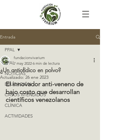
Entrada
PPAL
fundacionvivarium
PPAL
7 may 2022
6 min de lectura
¿Un antiofídico en polvo?
NOTICIAS
Actualizado:
26 ene 2023
El innovador anti-veneno de 
EDUCACIÓN
bajo costo que desarrollan 
CASOS ATENDIDOS
científicos venezolanos
CLÍNICA
ACTIVIDADES