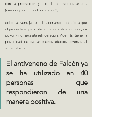
con la producción y uso de anticuerpos aviares 
(inmunoglobulina del huevo o IgY).
Sobre las ventajas, el educador ambiental afirma que 
el producto se presenta liofilizado o deshidratado, en 
polvo y no necesita refrigeración. Además, tiene la 
posibilidad de causar menos efectos adversos al 
suministrarlo.
El antiveneno de Falcón ya 
se ha utilizado en 40 
personas que 
respondieron de una 
manera positiva.
Del mismo modo, como el material se extrae del 
huevo puede producirse en más cantidades; resulta 