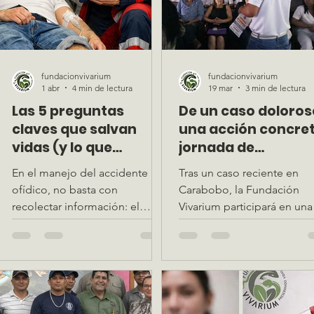
fundacionvivarium
fundacionvivarium
1 abr
4 min de lectura
19 mar
3 min de lectura
Las 5 preguntas
De un caso doloros
:
claves que salvan
una acción concret
vidas (y lo que
jornada de
debemos evitar en un
capacitación sobr
En el manejo del accidente
Tras un caso reciente en
accidente ofídico)
accidente ofídico 
ofídico, no basta con
Carabobo, la Fundación
Montalbán
recolectar información: el
Vivarium participará en una
orden y la calidad de las
jornada educativa en
preguntas determinan
Montalbán para fortalecer 
decisiones críticas. Este
manejo del accidente ofíd
artículo expone las preguntas
en Venezuela, promoviendo
clave en accidente ofídico que
prevención, el uso adecua
realmente impactan el
del antiveneno y la