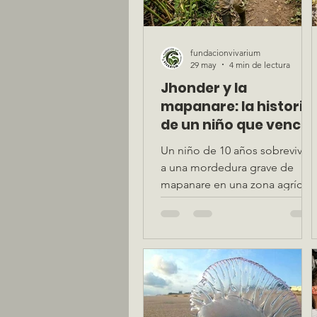
fundacionvivarium
29 may
4 min de lectura
Jhonder y la
mapanare: la historia
de un niño que venció
un accidente ofídico
Un niño de 10 años sobrevivió
grave
a una mordedura grave de
mapanare en una zona agrícol
de Venezuela. Su recuperación
puso a prueba la coordinación
entre personal médico,
autoridades sanitarias y apoyo
comunitario. Una historia de
riesgo, aprendizaje y esperanz
que deja valiosas lecciones