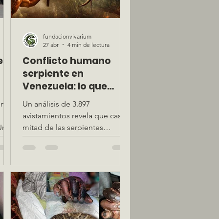
fundacionvivarium
27 abr
4 min de lectura
e
Conflicto humano
serpiente en
Venezuela: lo que
cuatro años de datos
encia
Un análisis de 3.897
nos dicen sobre el
avistamientos revela que casi la
 de
miedo y la
Un
mitad de las serpientes
conservación
reportadas en Venezuela
terminan muertas,
independientemente de si son
peligrosas o no. Fundación
Vivarium presenta los
resultados de su red de ciencia
ciudadana, presentados en la