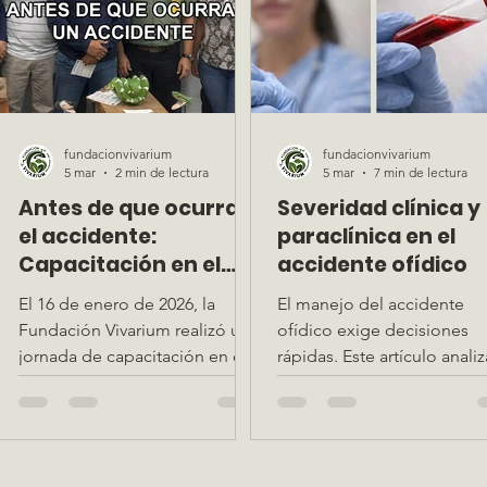
tratamiento, diferenciando la
actualización del personal
información clínica esencial
salud.
del contexto (el cual puede
esperar). Un enfoque
estructurado que reduce
errores, optimiza el tiempo y
fundacionvivarium
fundacionvivarium
mejora el pronóstico del
5 mar
2 min de lectura
5 mar
7 min de lectura
paciente.
Antes de que ocurra
Severidad clínica y
el accidente:
paraclínica en el
Capacitación en el
accidente ofídico
Centro Cultural
El 16 de enero de 2026, la
El manejo del accidente
Internacional de
Fundación Vivarium realizó una
ofídico exige decisiones
Valencia
jornada de capacitación en el
rápidas. Este artículo analiz
Centro Cultural Internacional
papel de los criterios clínic
de Valencia. Una institución
paraclínicos en la clasifica
que decidió formarse antes de
de severidad, el uso del T
a
que ocurriera un incidente: así
20WBCT como herramient
se construye una cultura de
diagnóstica prioritaria en