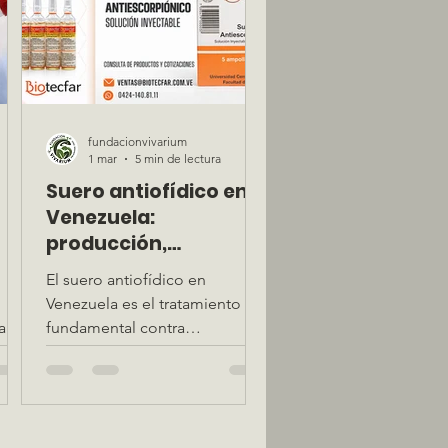
 de
son claves para la
recuperación.
fundacionvivarium
1 mar
5 min de lectura
Suero antiofídico en
Venezuela:
producción,
disponibilidad, uso y
El suero antiofídico en
precauciones
Venezuela es el tratamiento
a el
fundamental contra
os y
mordeduras de serpientes
ción
como mapanare (Bothrops) y
CM-
cascabel (Crotalus). En este
a
artículo explicamos quién lo
produce en el país, cómo