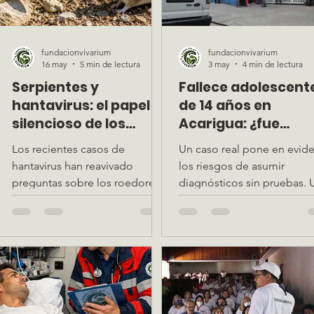
fundacionvivarium
fundacionvivarium
16 may
5 min de lectura
3 may
4 min de lectura
Serpientes y
Fallece adolescent
hantavirus: el papel
de 14 años en
silencioso de los
Acarigua: ¿fue
depredadores
realmente una
Los recientes casos de
Un caso real pone en evid
naturales
mordedura de
hantavirus han reavivado
los riesgos de asumir
serpiente? Análisis
a
preguntas sobre los roedores y
diagnósticos sin pruebas. 
un caso fatal en
su relación con el entorno
análisis necesario sobre
investigación
natural. Este artículo explora el
envenenamiento ofídico y
papel ecológico de las
criterio clínico.
serpientes y cómo el equilibrio
ambiental también influye en la
a
salud humana.