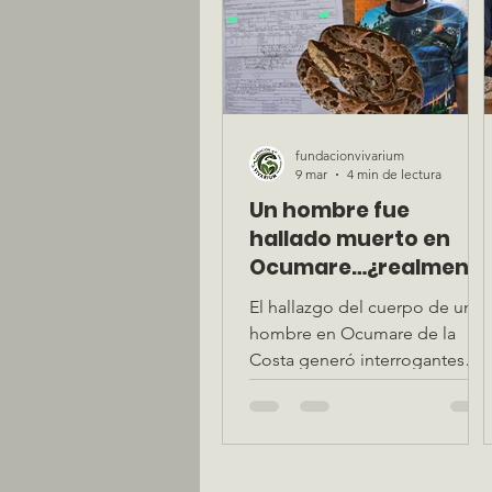
fundacionvivarium
9 mar
4 min de lectura
Un hombre fue
hallado muerto en
Ocumare…¿realmente
puede confirmarse
El hallazgo del cuerpo de un
una mordedura de
hombre en Ocumare de la
serpiente días
Costa generó interrogantes
después?
tras señalarse una mordedura
de serpiente como causa de
muerte. En esta publicación
analizamos cómo se determin
forensemente un accidente