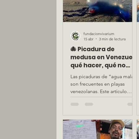
sobre prevención y manejo del
accidente ofídico.
fundacionvivarium
15 abr
3 min de lectura
🐙 Picadura de
medusa en Venezuela
qué hacer, qué no
hacer y cómo
Las picaduras de “agua mala”
manejarla
son frecuentes en playas
correctamente
venezolanas. Este artículo
explica cómo actuar
correctamente, desmonta
mitos comunes y aborda el
manejo clínico para prevenir
complicaciones.