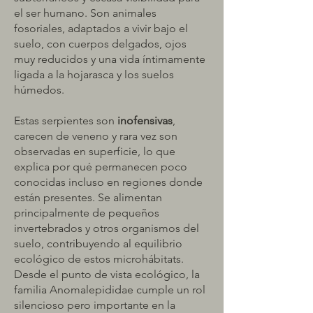
el ser humano. Son animales
fosoriales, adaptados a vivir bajo el
suelo, con cuerpos delgados, ojos
muy reducidos y una vida íntimamente
ligada a la hojarasca y los suelos
húmedos.
Estas serpientes son
inofensivas
,
carecen de veneno y rara vez son
observadas en superficie, lo que
explica por qué permanecen poco
conocidas incluso en regiones donde
están presentes. Se alimentan
principalmente de pequeños
invertebrados y otros organismos del
suelo, contribuyendo al equilibrio
ecológico de estos microhábitats.
Desde el punto de vista ecológico, la
familia Anomalepididae cumple un rol
silencioso pero importante en la