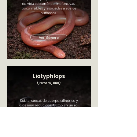
de vida subterránea. Inofensivas,
poco visibles y asociadas a suelos
húmedos.
Ver Género
Liotyphlops
(Peters, 1881)
Subterráneas de cuerpo cilíndrico y
ojos muy reducidos. Cumplen un rol
ecológico discreto en los suelos.
Ver Género