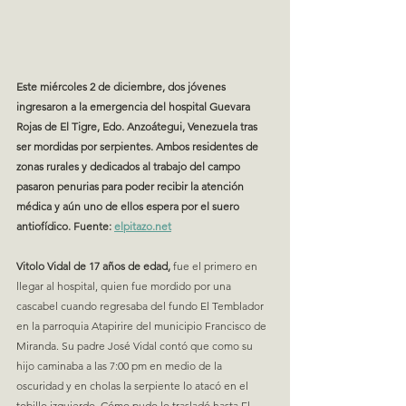
Este miércoles 2 de diciembre, dos jóvenes 
ingresaron a la emergencia del hospital Guevara 
Rojas de El Tigre, Edo. Anzoátegui, Venezuela tras 
ser mordidas por serpientes. 
Ambos residentes de 
zonas rurales y dedicados al trabajo del campo 
pasaron penurias para poder recibir la atención 
médica y aún uno de ellos espera por el suero 
antiofídico. Fuente: 
elpitazo.net
Vitolo Vidal de 17 años de edad,
 fue el primero en 
llegar al hospital, quien fue mordido por una 
cascabel cuando regresaba del fundo El Temblador 
en la parroquia Atapirire del municipio Francisco de 
Miranda. Su padre José Vidal contó que como su 
hijo caminaba a las 7:00 pm en medio de la 
oscuridad y en cholas la serpiente lo atacó en el 
tobillo izquierdo. Cómo pudo lo trasladó hasta El 