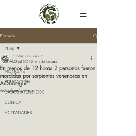
Entrada
PPAL
fundacionvivarium
PPAL
22 jul 2021
2 min de lectura
En menos de 12 horas 2 personas fueron
NOTICIAS
mordidas por serpientes venenosas en
EDUCACIÓN
Anzoátegui
Actualizado:
7 mar
CASOS ATENDIDOS
CLÍNICA
ACTIVIDADES